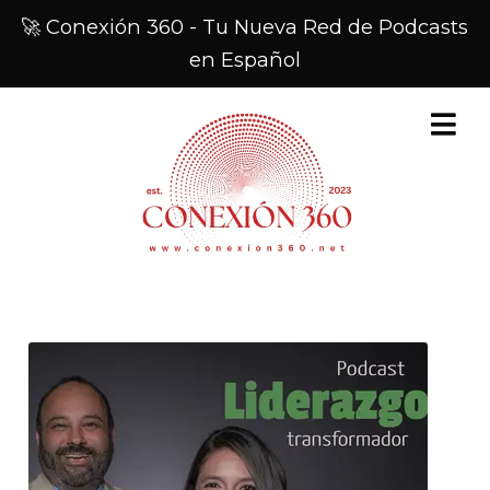
🚀 Conexión 360 - Tu Nueva Red de Podcasts
en Español