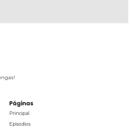
l
engas!
Páginas
Principal
Episodios