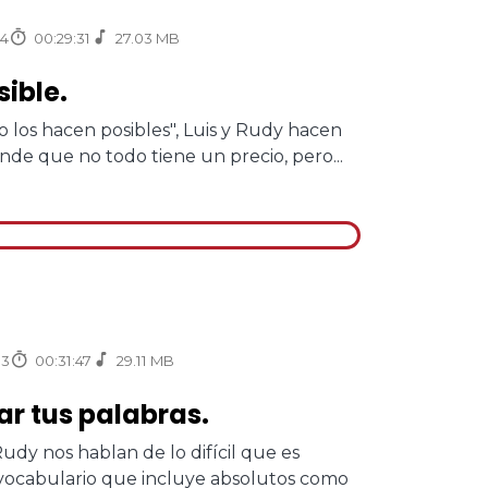
4
00:29:31
27.03 MB
sible.
o los hacen posibles", Luis y Rudy hacen
nde que no todo tiene un precio, pero...
33
00:31:47
29.11 MB
ar tus palabras.
udy nos hablan de lo difícil que es
vocabulario que incluye absolutos como