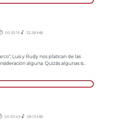
00:35:15
32.28 MB
rco", Luis y Rudy nos platican de las
nsideración alguna. Quizás algunas si...
00:30:43
28.13 MB