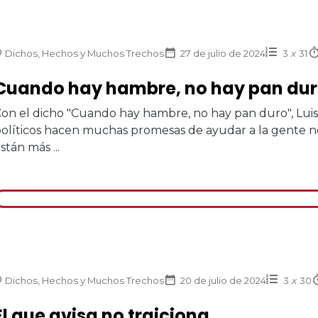
Dichos, Hechos y Muchos Trechos
27 de julio de 2024
3
x
31
Cuando hay hambre, no hay pan duro
on el dicho "Cuando hay hambre, no hay pan duro", Luis
olíticos hacen muchas promesas de ayudar a la gente nec
stán más ...
Dichos, Hechos y Muchos Trechos
20 de julio de 2024
3
x
30
El que avisa no traiciona.