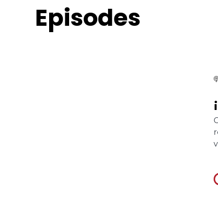
Episodes
C
r
v